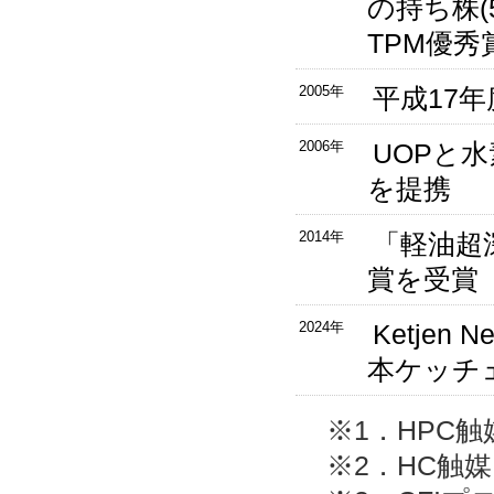
の持ち株(
TPM優秀
2005年
平成17
2006年
UOPと
を提携
2014年
「軽油超
賞を受賞
2024年
Ketjen 
本ケッチェ
※1．HPC触媒：
※2．HC触媒： 