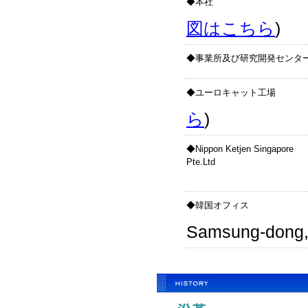
◆本社
図はこちら
)
◆事業所及び研究開発センタ
◆ユーロキャット工場
ら
)
◆Nippon Ketjen Singapore
Pte.Ltd
◆韓国オフィス
Samsung-dong,