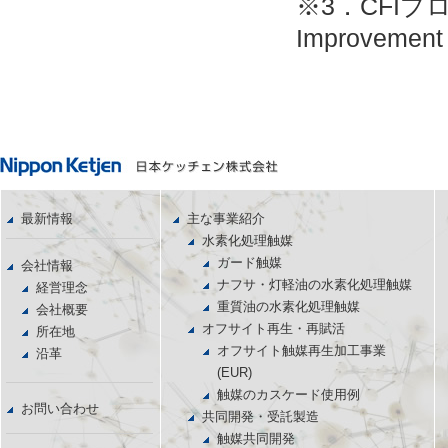
※3．CFIプ
Improvement
最新情報
主な事業紹介
水素化処理触媒
ガード触媒
会社情報
ナフサ・灯軽油の水素化処理触媒
経営理念
重質油の水素化処理触媒
会社概要
オフサイト再生・再賦活
所在地
オフサイト触媒再生加工事業
沿革
(EUR)
触媒のカスケード使用例
お問い合わせ
共同開発・受託製造
触媒共同開発