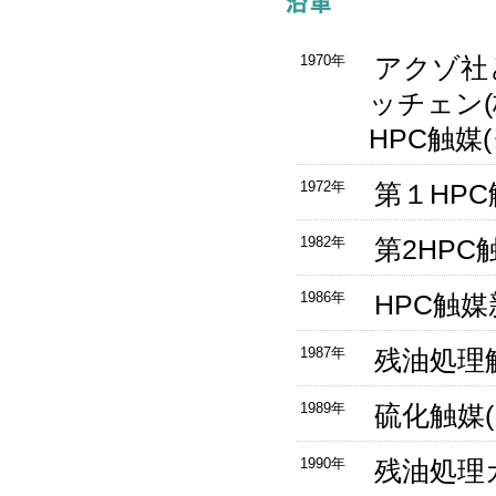
1970年
アクゾ社
ッチェン(
HPC触媒
1972年
第１HP
1982年
第2HPC
1986年
HPC触
1987年
残油処理
1989年
硫化触媒(E
1990年
残油処理