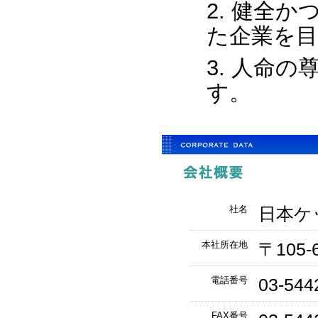
健全か
た企業を
人命の
す。
社名
日本ケッチ
本社所在地
〒105
電話番号
03-544
FAX番号