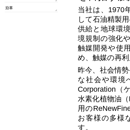
当社は、197
して石油精製用
供給と地球環
境規制の強化
触媒開発や使
め、触媒の再利
昨今、社会情勢
な社会や環境へ
Corporat
水素化植物油（
用のReNew
お客様の多様
す。