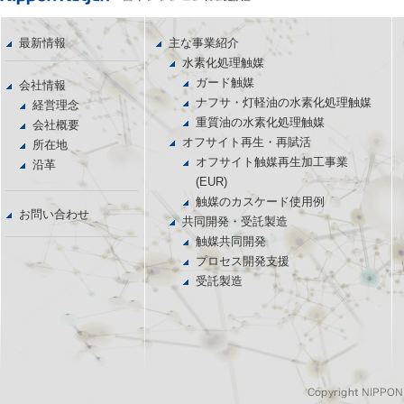
最新情報
主な事業紹介
水素化処理触媒
ガード触媒
会社情報
ナフサ・灯軽油の水素化処理触媒
経営理念
重質油の水素化処理触媒
会社概要
オフサイト再生・再賦活
所在地
オフサイト触媒再生加工事業
沿革
(EUR)
触媒のカスケード使用例
お問い合わせ
共同開発・受託製造
触媒共同開発
プロセス開発支援
受託製造