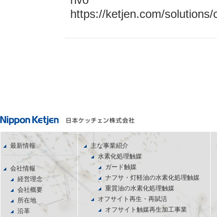
https://ketjen.com/solutions/c
最新情報
主な事業紹介
水素化処理触媒
ガード触媒
会社情報
ナフサ・灯軽油の水素化処理触媒
経営理念
重質油の水素化処理触媒
会社概要
オフサイト再生・再賦活
所在地
オフサイト触媒再生加工事業
沿革